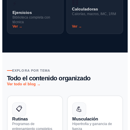
🧮
⚡
Calculadoras
Ejercicios
Calorías, macros, IMC, 1RM
Biblioteca completa con
técnica
Ver →
Ver →
EXPLORA POR TEMA
Todo el contenido organizado
Ver todo el blog →
📋
💪
Rutinas
Musculación
Programas de
Hipertrofia y ganancia de
entrenamiento completos
fuerza