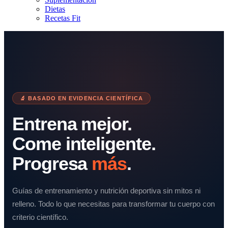
Dietas
Recetas Fit
🔬 BASADO EN EVIDENCIA CIENTÍFICA
Entrena mejor.
Come inteligente.
Progresa
más
.
Guías de entrenamiento y nutrición deportiva sin mitos ni
relleno. Todo lo que necesitas para transformar tu cuerpo con
criterio científico.