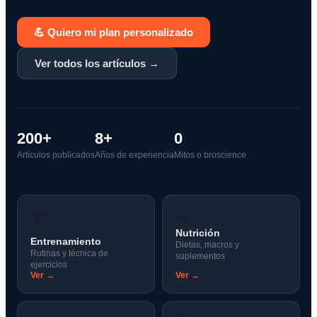
💪 Quiero mi plan personalizado
Ver todos los artículos →
200+
8+
0
Artículos publicados
Años de experiencia
Mitos o broscience
🥗
🏋️
Nutrición
Entrenamiento
Dietas, macros y
Rutinas y técnica de
suplementos
ejercicios
Ver →
Ver →