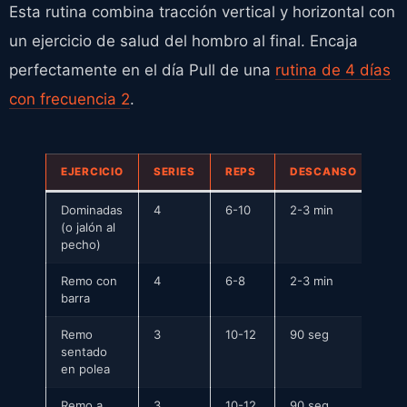
Esta rutina combina tracción vertical y horizontal con
un ejercicio de salud del hombro al final. Encaja
perfectamente en el día Pull de una
rutina de 4 días
con frecuencia 2
.
EJERCICIO
SERIES
REPS
DESCANSO
Dominadas
4
6-10
2-3 min
(o jalón al
pecho)
Remo con
4
6-8
2-3 min
barra
Remo
3
10-12
90 seg
sentado
en polea
Remo a
3
10-12
90 seg