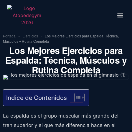
Rutinas De
Portada
»
Ejercicios
»
Los Mejores Ejercicios para Espalda: Técnica,
Músculos y Rutina Completa
Los Mejores Ejercicios para
Espalda: Técnica, Músculos y
Rutina Completa
Indice de Contenidos
La espalda es el grupo muscular más grande del
tren superior y el que más diferencia hace en el