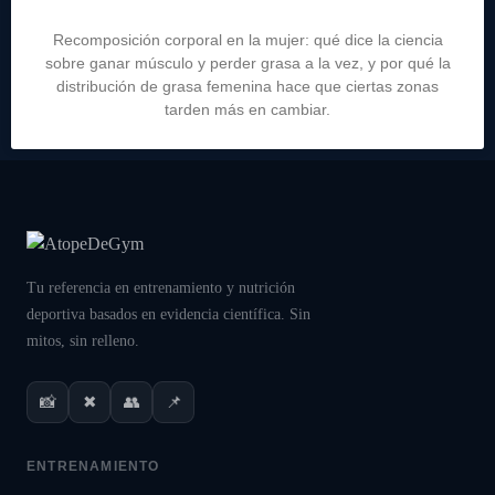
Recomposición corporal en la mujer: qué dice la ciencia
sobre ganar músculo y perder grasa a la vez, y por qué la
distribución de grasa femenina hace que ciertas zonas
tarden más en cambiar.
Tu referencia en entrenamiento y nutrición
deportiva basados en evidencia científica. Sin
mitos, sin relleno.
📸
✖
👥
📌
ENTRENAMIENTO