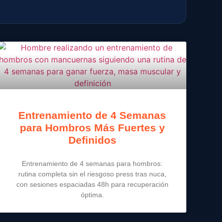
Entrenamiento de 4 Semanas
para Hombros Más Fuertes y
Definidos
Entrenamiento de 4 semanas para hombros:
rutina completa sin el riesgoso press tras nuca,
con sesiones espaciadas 48h para recuperación
óptima.