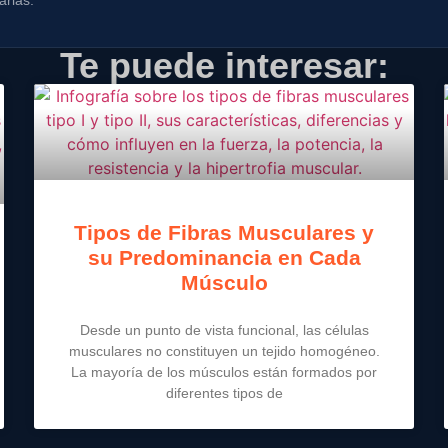
arias.
Te puede interesar:
Tipos de Fibras Musculares y
su Predominancia en Cada
Músculo
Desde un punto de vista funcional, las células
musculares no constituyen un tejido homogéneo.
La mayoría de los músculos están formados por
diferentes tipos de