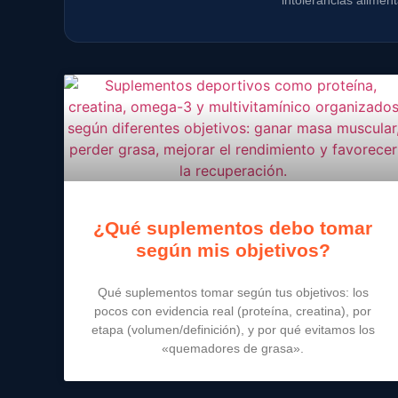
intolerancias aliment
¿Qué suplementos debo tomar
según mis objetivos?
Qué suplementos tomar según tus objetivos: los
pocos con evidencia real (proteína, creatina), por
etapa (volumen/definición), y por qué evitamos los
«quemadores de grasa».