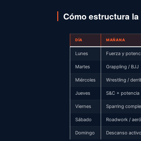
Cómo estructura l
DÍA
MAÑANA
Lunes
Fuerza y potenc
Martes
Grappling / BJJ
Miércoles
Wrestling / derr
Jueves
S&C + potencia
Viernes
Sparring comple
Sábado
Roadwork / aer
Domingo
Descanso activ