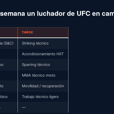
a semana un luchador de UFC en c
TARDE
ia (S&C)
Striking técnico
Acondicionamiento HIIT
ibo
Sparring técnico
MMA técnico mixto
to
Movilidad / recuperación
óbico
Trabajo técnico ligero
o
—