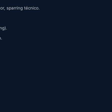
r, sparring técnico.
ng).
o.