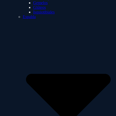
Gemelos
Glúteos
Isquiotibiales
Espalda