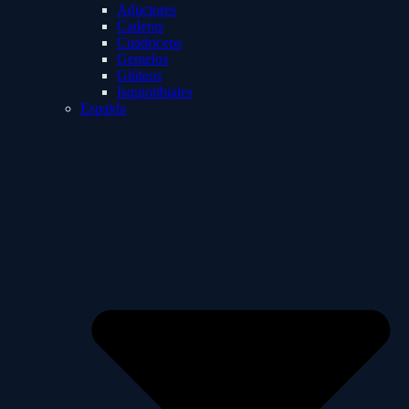
Aductores
Caderas
Cuádriceps
Gemelos
Glúteos
Isquiotibiales
Espalda