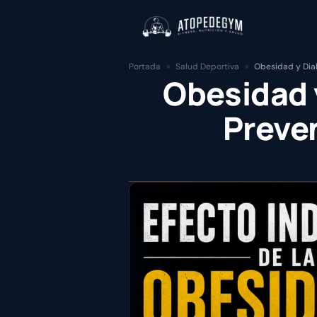
Portada
»
Salud Deportiva
»
Obesidad y Diab
Obesidad 
Preven