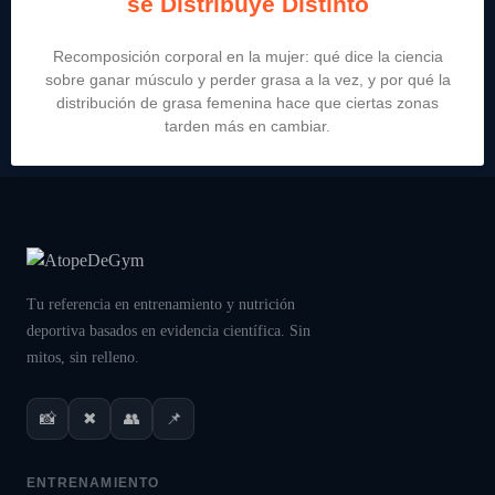
se Distribuye Distinto
Recomposición corporal en la mujer: qué dice la ciencia
sobre ganar músculo y perder grasa a la vez, y por qué la
distribución de grasa femenina hace que ciertas zonas
tarden más en cambiar.
Tu referencia en entrenamiento y nutrición
deportiva basados en evidencia científica. Sin
mitos, sin relleno.
📸
✖
👥
📌
ENTRENAMIENTO