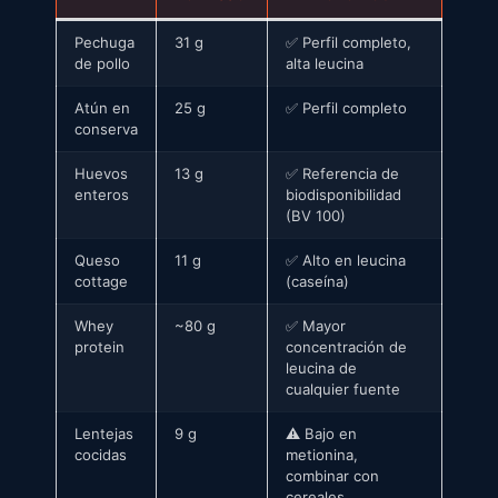
Pechuga
31 g
✅ Perfil completo,
de pollo
alta leucina
Atún en
25 g
✅ Perfil completo
conserva
Huevos
13 g
✅ Referencia de
enteros
biodisponibilidad
(BV 100)
Queso
11 g
✅ Alto en leucina
cottage
(caseína)
Whey
~80 g
✅ Mayor
protein
concentración de
leucina de
cualquier fuente
Lentejas
9 g
⚠️ Bajo en
cocidas
metionina,
combinar con
cereales