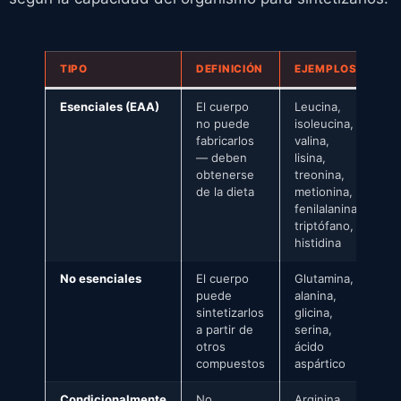
TIPO
DEFINICIÓN
EJEMPLOS
Esenciales (EAA)
El cuerpo
Leucina,
no puede
isoleucina,
fabricarlos
valina,
— deben
lisina,
obtenerse
treonina,
de la dieta
metionina,
fenilalanina,
triptófano,
histidina
No esenciales
El cuerpo
Glutamina,
puede
alanina,
sintetizarlos
glicina,
a partir de
serina,
otros
ácido
compuestos
aspártico
Condicionalmente
No
Arginina,