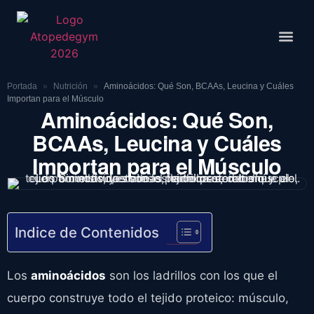
Rutinas De
Portada
»
Nutrición
»
Aminoácidos: Qué Son, BCAAs, Leucina y Cuáles
Importan para el Músculo
Aminoácidos: Qué Son,
BCAAs, Leucina y Cuáles
Importan para el Músculo
Indice de Contenidos
Los
aminoácidos
son los ladrillos con los que el
cuerpo construye todo el tejido proteico: músculo,