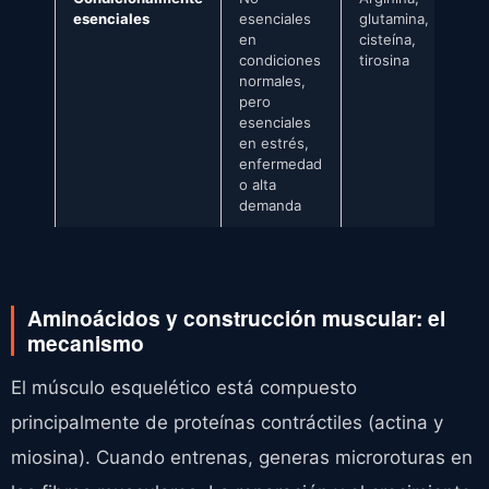
esenciales
esenciales
glutamina,
en
cisteína,
condiciones
tirosina
normales,
pero
esenciales
en estrés,
enfermedad
o alta
demanda
Aminoácidos y construcción muscular: el
mecanismo
El músculo esquelético está compuesto
principalmente de proteínas contráctiles (actina y
miosina). Cuando entrenas, generas microroturas en