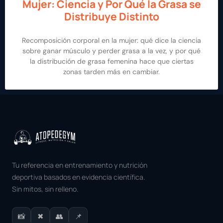
Mujer: Ciencia y Por Qué la Grasa se
Distribuye Distinto
Recomposición corporal en la mujer: qué dice la ciencia
sobre ganar músculo y perder grasa a la vez, y por qué
la distribución de grasa femenina hace que ciertas
zonas tarden más en cambiar.
Tu referencia en entrenamiento y nutrición
deportiva basados en evidencia científica.
Sin mitos, sin relleno.
📸
✖
👥
📌