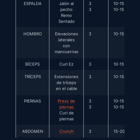
ESPALDA
Jalón al
3
10-15
pecho
3
10-15
Remo
Sentado
HOMBRO
Elevaciones
3
10-15
laterales
con
mancuernas
BÍCEPS
Curl Ez
3
10-15
TRÍCEPS
Extensiones
3
10-15
de tríceps
en el cable
PIERNAS
Press de
3
10-15
piernas
3
10-15
Curl de
piernas
ABDOMEN
Crunch
3
15-20