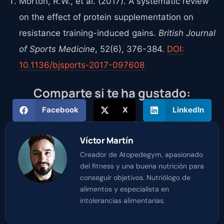
Morton, R.W., et al. (2017). A systematic review
on the effect of protein supplementation on
resistance training-induced gains.
British Journal
of Sports Medicine
, 52(6), 376-384.
DOI:
10.1136/bjsports-2017-097608
Comparte si te ha gustado:
Facebook
X
LinkedIn
Víctor Martín
Creador de Atopedegym, apasionado
del fitness y una buena nutrición para
conseguir objetivos. Nutriólogo de
alimentos y especialista en
intolerancias alimentarias.