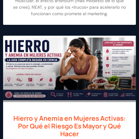
muscular, el efecto afterburn (más modesto de lo que
se cree), NEAT, y por qué los «trucos» para acelerarlo no
funcionan como promete el marketing.
Hierro y Anemia en Mujeres Activas:
Por Qué el Riesgo Es Mayor y Qué
Hacer