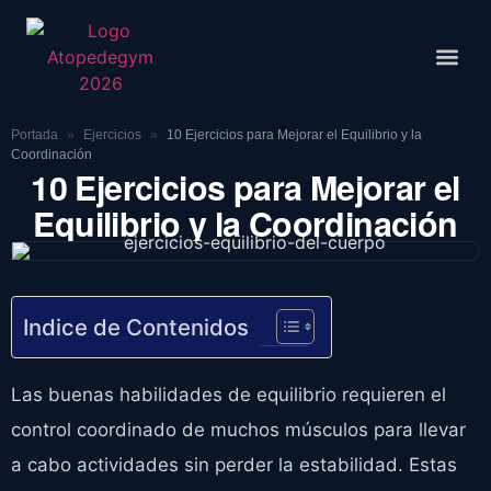
Rutinas De
Portada
»
Ejercicios
»
10 Ejercicios para Mejorar el Equilibrio y la
Coordinación
10 Ejercicios para Mejorar el
Equilibrio y la Coordinación
Indice de Contenidos
Las buenas habilidades de equilibrio requieren el
control coordinado de muchos músculos para llevar
a cabo actividades sin perder la estabilidad. Estas