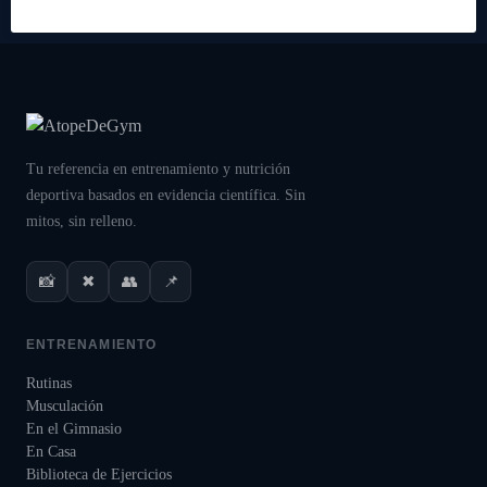
Tu referencia en entrenamiento y nutrición
deportiva basados en evidencia científica. Sin
mitos, sin relleno.
📸
✖
👥
📌
ENTRENAMIENTO
Rutinas
Musculación
En el Gimnasio
En Casa
Biblioteca de Ejercicios