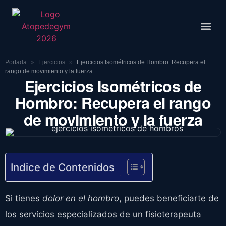
Rutinas De
Portada
»
Ejercicios
»
Ejercicios Isométricos de Hombro: Recupera el
rango de movimiento y la fuerza
Ejercicios Isométricos de
Hombro: Recupera el rango
de movimiento y la fuerza
Indice de Contenidos
Si tienes
dolor en el hombro
, puedes beneficiarte de
los servicios especializados de un fisioterapeuta